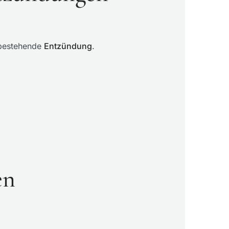
s bestehende
Entzündung
.
en