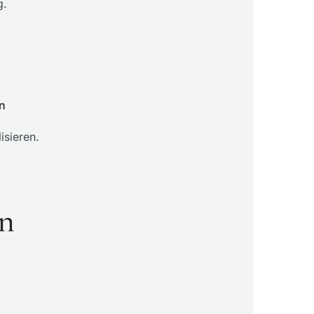
g.
en
isieren.
en