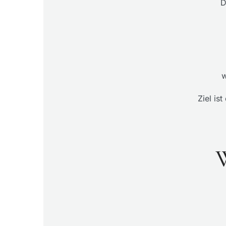
D
w
Ziel is
W